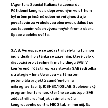
(Agentura Spacial Italiana) a Leonardo.
Pětidenní kongres s doprovodným veletrhem
byl určen primárně odborné veřejnosti a je
považován za vrcholovou oborovou událost se
zastoupením všech významných firem z oboru
Space z celého světa.
S.A.B. Aerospace se zúčastnil veletrhu formou
individuálního stánku se zázemím, které bylo k
dispozici pro všechny firmy holdingu SAB. V
konferenční části reprezentovala SAB ředitelka
strategie – Inna Uwarova – s tématem
potenciálu projektů zaměřených na
mikrogravitaci tj. IOSHEX/IOSLAB. Společenský
program konference, kterého se zástupci SAB
zúčastnili probíhal jak v rámci areálu
kongresového centra MICO tak i mimo něj. Na